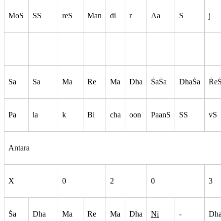
MoS
SS
reS
Man
di
r
Aa
S
j
Sa
Sa
Ma
Re
Ma
Dha
S
aS
a
DhaS
a
R
e
Pa
la
k
Bi
cha
oon
PaanS
SS
vS
Antara
X
0
2
0
3
S
a
Dha
Ma
Re
Ma
Dha
Ni
-
Dh