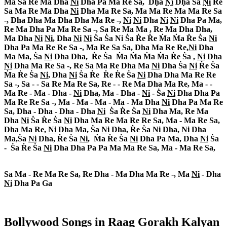
Ma Sa Re Ma Dha
Ni
Dha Pa Ma Re Sa, Dh
a
N
i
Dh
a Sa
N
i
Re
Sa Ma Re Ma Dha
Ni
Dha Ma Re Sa, Ma Ma Re Ma Ma Re Sa
-, Dha Dha Ma Dha Dha Ma Re -,
Ni
Ni
Dha
Ni
Ni
Dha Pa Ma,
Re Ma Dha Pa Ma Re Sa -, Sa Re Ma Ma , Re Ma Dha Dha,
Ma Dha
Ni
Ni
, Dha
Ni
Ni
S
a S
a Ni S
a R
e R
e M
a M
a R
e S
a
Ni
Dha Pa Ma Re Re Sa -, Ma Re Sa Sa, Dha Ma Re Re,
Ni
Dha
Ma Ma, S
a
Ni
Dha Dha, R
e S
a M
a M
a M
a M
a R
e S
a ,
Ni
Dha
Ni
Dha Ma Re Sa -, Re Sa Ma Re Dha Ma
Ni
Dha S
a
Ni
R
e S
a
M
a R
e S
a
Ni
, Dha
Ni
S
a R
e R
e R
e S
a
Ni
Dha Dha Ma Re Re
Sa -, Sa - - Sa Re Ma Re Sa, Re - - Re Ma Dha Ma Re, Ma - -
Ma Re - Ma - Dha -
Ni
Dha, Ma - Dha -
Ni
- S
a
Ni
Dha Dha Pa
Ma Re Re Sa -, Ma - Ma - Ma - Ma - Ma Dha
Ni
Dha Pa Ma Re
Sa, Dha - Dha - Dha - Dha
Ni
S
a R
e S
a
Ni
Dha Ma, Re Ma
Dha
Ni
S
a R
e S
a
Ni
Dha Ma Re Ma Re Re Sa, Ma - Ma Re Sa,
Dha Ma Re,
Ni
Dha Ma, S
a
Ni
Dha, R
e S
a
Ni
Dha,
Ni
Dha
Ma,S
a
Ni
Dha, R
e S
a
Ni
, M
a R
e S
a
Ni
Dha Pa Ma, Dha
Ni
S
a
- S
a R
e S
a
Ni
Dha Dha Pa Pa Ma Ma Re Sa, Ma - Ma Re Sa,
Sa Ma - Re Ma Re Sa, Re Dha - Ma Dha Ma Re -, Ma
Ni
- Dha
Ni
Dha Pa Ga
Bollywood Songs in Raag
Gorakh Kalyan