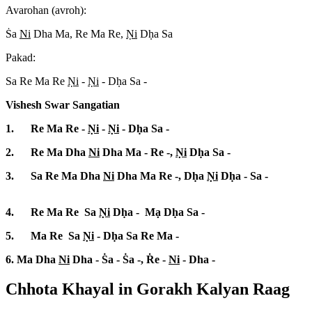
Avarohan (avroh):
S
a
Ni
Dha Ma, Re Ma Re,
N
i
Dh
a Sa
Pakad:
Sa Re Ma Re
N
i
-
N
i
- Dh
a Sa -
Vishesh Swar Sangatian
1. Re Ma Re -
N
i
-
N
i
- Dh
a Sa -
2. Re Ma Dha
Ni
Dha Ma - Re -,
N
i
Dh
a Sa -
3. Sa Re Ma Dha
Ni
Dha Ma Re -, Dh
a
N
i
Dh
a - Sa -
4. Re Ma Re Sa
N
i
Dh
a - Ma
Dh
a Sa -
5. Ma Re Sa
N
i
- Dh
a Sa Re Ma -
6. Ma Dha
Ni
Dha - S
a - S
a -, R
e -
Ni
- Dha -
Chhota Khayal in
Gorakh Kalyan
Raag