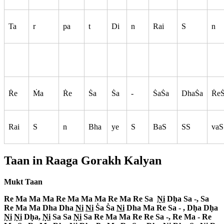
Ta
r
pa
t
Di
n
Rai
S
n
R
e
M
a
R
e
S
a
S
a
-
S
aS
a
DhaS
a
R
e
Rai
S
n
Bha
ye
S
BaS
SS
vaS
Taan in Raaga
Gorakh Kalyan
Mukt Taan
Re Ma Ma Ma Re Ma Ma Ma Re Ma Re Sa
N
i
Dh
a Sa -, Sa
Re Ma Ma Dha Dha
Ni
Ni
S
a S
a
Ni
Dha Ma Re Sa - , Dh
a Dh
a
N
i
N
i
Dh
a,
N
i
Sa Sa
N
i
Sa Re Ma Ma Re Re Sa -, Re Ma - Re