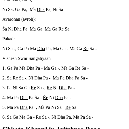
N
i Sa, Ga Pa, M
a
Dha
Pa, Ni S
a
Avarohan (avroh):
S
a Ni
Dha
Pa, M
a Ga, M
a Ga
Re
Sa
Pakad:
N
i Sa -, Ga Pa M
a
Dha
Pa, M
a Ga - M
a Ga
Re
Sa -
Vishesh Swar Sangatiyaan
1. Ga Pa M
a
Dha
Pa - M
a Ga -, M
a Ga
Re
Sa -
2. Sa
Re
Sa -, N
i
Dh
a
P
a -, M
a P
a
Dh
a
Pa Sa -
3. P
a N
i Sa Ga
Re
Sa -,
Re
N
i
Dh
a
P
a -
4. M
a Pa
Dha
Pa S
a -
R
e
Ni
Dha
Pa -
5. M
a Pa
Dha
Pa -, M
a Pa Ni S
a -
Re
Sa -
6. S
a G
a M
a G
a -
R
e
S
a -, Ni
Dha
Pa, M
a Pa S
a -