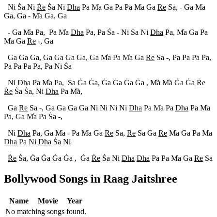
Ni S
a Ni
R
e
S
a Ni
Dha
Pa M
a Ga Pa Pa M
a Ga
Re
Sa, - Ga M
a
Ga, Ga - M
a Ga, Ga
- Ga M
a Pa, Pa M
a
Dha
Pa, Pa S
a - Ni S
a Ni
Dha
Pa, M
a Ga Pa
M
a Ga
Re
-, Ga
Ga Ga Ga, Ga Ga Ga Ga, Ga M
a Pa M
a Ga
Re
Sa -, Pa Pa Pa Pa,
Pa Pa Pa Pa, Pa Ni S
a
Ni
Dha
Pa M
a Pa, S
a G
a G
a, G
a G
a G
a G
a , M
a
M
a
G
a G
a
R
e
R
e
S
a S
a, Ni
Dha
Pa M
a
,
Ga
Re
Sa -, Ga Ga Ga Ga Ni Ni Ni Ni
Dha
Pa M
a Pa
Dha
Pa M
a
Pa, Ga M
a Pa S
a -,
Ni
Dha
Pa, Ga M
a - Pa M
a Ga
Re
Sa,
Re
Sa Ga
Re
M
a Ga Pa M
a
Dha
Pa Ni
Dha
S
a Ni
R
e
S
a, G
a G
a G
a G
a , G
a
R
e
S
a Ni
Dha
Dha
Pa Pa M
a Ga
Re
Sa
Bollywood Songs in Raag
Jaitshree
Name
Movie
Year
No matching songs found.