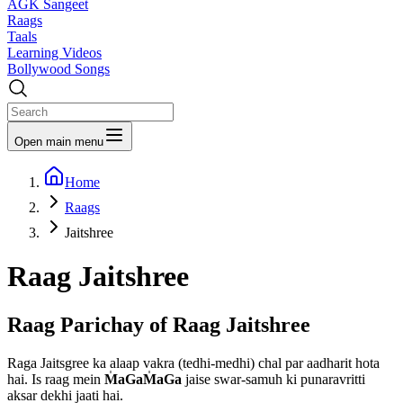
AGK Sangeet
Raags
Taals
Learning Videos
Bollywood Songs
Open main menu
Home
Raags
Jaitshree
Raag
Jaitshree
Raag Parichay of Raag
Jaitshree
Raga Jaitsgree ka alaap vakra (tedhi-medhi) chal par aadharit hota
hai. Is raag mein
M
aGaM
aGa
jaise swar-samuh ki punaravritti
aksar dekhi jaati hai.