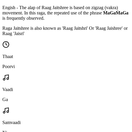
Engish - The alap of Raag Jaitshree is based on zigzag (vakra)
movement. In this raga, the repeated use of the phrase
M
aGaM
aGa
is frequently observed.
Raga Jaitshree is also known as 'Raag Jaitshri' Or 'Raag Jaishree' or
Raag 'Jaisri'
Thaat
Poorvi
Vaadi
Ga
Samvaadi