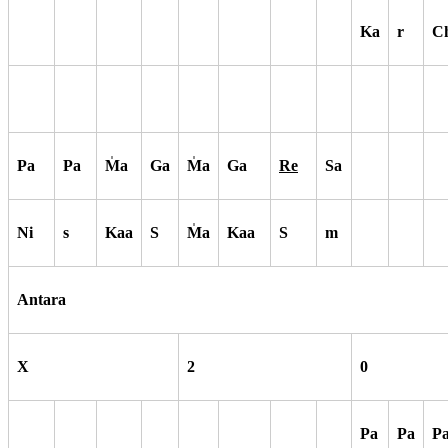
Ka
r
C
Pa
Pa
M
a
Ga
M
a
Ga
Re
Sa
Ni
s
Kaa
S
M
a
Kaa
S
m
Antara
X
2
0
Pa
Pa
P