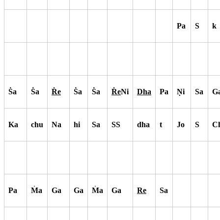
Pa
S
k
S
a
S
a
R
e
S
a
S
a
R
e
Ni
Dha
Pa
N
i
Sa
G
Ka
chu
Na
hi
Sa
SS
dha
t
Jo
S
C
Pa
M
a
Ga
Ga
M
a
Ga
Re
Sa