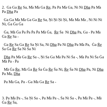
2. Ga Ga
Re
Sa, M
a M
a Ga
Re
, Pa Pa M
a Ga, Ni Ni
Dha
Pa M
a
Pa
Dha
Pa
Ga Ga M
a M
a Ga Ga
Re
Sa, N
i N
i N
i N
i, M
a M
a M
a , Ni Ni Ni
Ni, G
a G
a G
a
G
a, M
a
G
a P
a P
a P
a P
a M
a
G
a,
R
e
S
a Ni
Dha
Pa, Ga - Pa M
a
Ga
Re
Sa -
Ga
Re
Sa Ga
Re
Sa N
i Sa, Ni
Dha
Pa Ni
Dha
Pa M
a Pa, G
a
R
e
S
a G
a
R
e
S
a Ni S
a Ni
Dha
Pa M
a Ga
Re
Sa -, N
i Sa Ga M
a Pa Ni S
a -, M
a Pa Ni S
a G
a
M
a
P
a - P
a
M
a
G
a
R
e
, M
a
G
a
R
e
S
a G
a
R
e
S
a Ni,
R
e
S
a Ni
Dha
Pa, Ni
Dha
Pa M
a,
Dha
Pa M
a Ga, Pa - Ga M
a Ga
Re
Sa -
3. P
a M
a P
a -, Sa N
i Sa -, Pa M
a Pa -, S
a Ni S
a -, P
a M
a
P
a -, M
a
G
a
R
e
S
a,