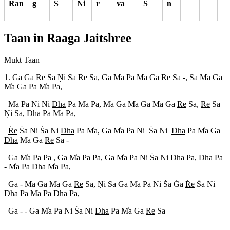
Ran
g
S
Ni
r
va
S
n
Taan in Raaga
Jaitshree
Mukt Taan
1. Ga Ga
Re
Sa N
i Sa
Re
Sa, Ga M
a Pa M
a Ga
Re
Sa -, Sa M
a Ga
M
a Ga Pa M
a Pa,
M
a Pa Ni Ni
Dha
Pa M
a Pa, M
a Ga M
a Ga M
a Ga
Re
Sa,
Re
Sa
N
i Sa,
Dha
Pa M
a Pa,
R
e
S
a Ni S
a Ni
Dha
Pa M
a, Ga M
a Pa Ni S
a Ni
Dha
Pa M
a Ga
Dha
M
a Ga
Re
Sa -
Ga M
a Pa Pa , Ga M
a Pa Pa, Ga M
a Pa Ni S
a Ni
Dha
Pa,
Dha
Pa
- M
a Pa
Dha
M
a Pa,
Ga - M
a Ga M
a Ga
Re
Sa, N
i Sa Ga M
a Pa Ni S
a G
a
R
e
S
a Ni
Dha
Pa M
a Pa
Dha
Pa,
Ga - - Ga M
a Pa Ni S
a Ni
Dha
Pa M
a Ga
Re
Sa