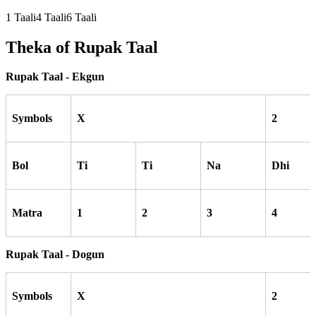
1
Taali
4
Taali
6
Taali
Theka of
Rupak
Taal
Rupak Taal - Ekgun
Symbols
X
2
Bol
Ti
Ti
Na
Dhi
Matra
1
2
3
4
Rupak Taal - Dogun
Symbols
X
2