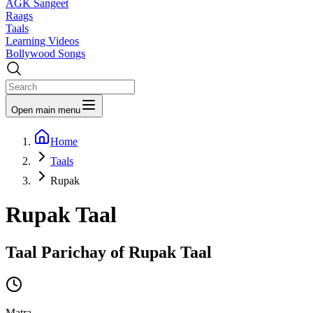
AGK Sangeet
Raags
Taals
Learning Videos
Bollywood Songs
Open main menu
Home
Taals
Rupak
Rupak
Taal
Taal Parichay of
Rupak
Taal
Matra